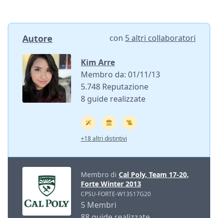
Autore
con
5 altri collaboratori
Kim Arre
Membro da: 01/11/13
5.748 Reputazione
8 guide realizzate
+18 altri distintivi
Membro di
Cal Poly, Team 17-20,
Forte Winter 2013
CPSU-FORTE-W13S17G20
5 Membri
88 guide realizzate