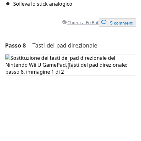
Solleva lo stick analogico.
Chiedi a FixBot
5 commenti
Passo 8
Tasti del pad direzionale
Aggiungi un commento
Aggiungi Commento
Annulla
Pubblica commento