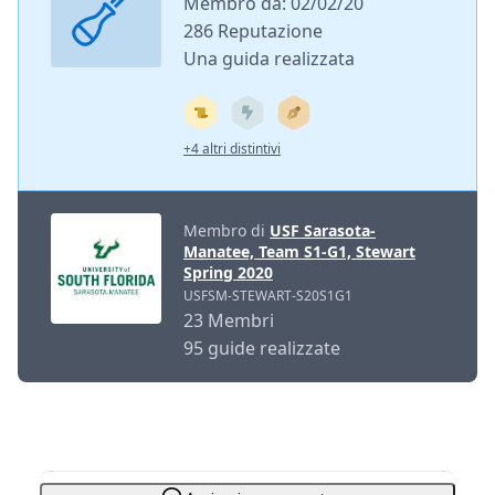
Membro da: 02/02/20
286 Reputazione
Una guida realizzata
+4 altri distintivi
Membro di
USF Sarasota-
Manatee, Team S1-G1, Stewart
Spring 2020
USFSM-STEWART-S20S1G1
23 Membri
95 guide realizzate