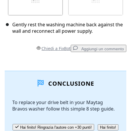
Gently rest the washing machine back against the
wall and reconnect all power supply.
Chiedi a FixBot
Aggiungi un commento
Aggiungi un commento
CONCLUSIONE
Aggiungi Commento
To replace your drive belt in your Maytag
Bravos washer follow this simple 8 step guide.
Annulla
Pubblica commento
Hai finito! Ringrazia l'autore con +30 punti!
Hai finito!