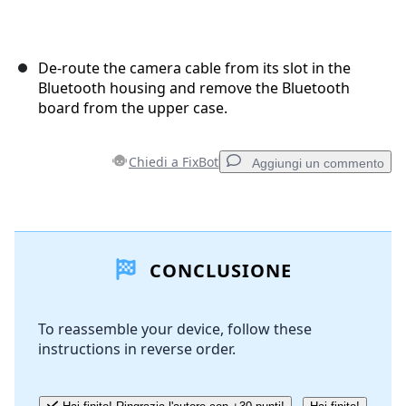
De-route the camera cable from its slot in the
Bluetooth housing and remove the Bluetooth
board from the upper case.
Chiedi a FixBot
Aggiungi un commento
Aggiungi un commento
CONCLUSIONE
Aggiungi Commento
To reassemble your device, follow these
instructions in reverse order.
Annulla
Pubblica commento