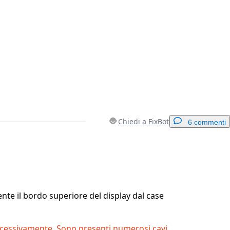
Chiedi a FixBot
6 commenti
Aggiungi un commento
nte il bordo superiore del display dal case
Annulla
Pubblica commento
ccessivamente. Sono presenti numerosi cavi