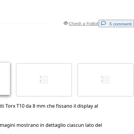
Chiedi a FixBot
5 commenti
Aggiungi un commento
Annulla
Pubblica commento
iti Torx T10 da 8 mm che fissano il display al
magini mostrano in dettaglio ciascun lato del