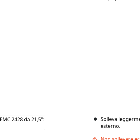
Solleva leggerme
esterno.
Non sollevare e