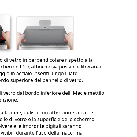
Annulla
Pubblica commento
lo di vetro in perpendicolare rispetto alla
schermo LCD, affinché sia possibile liberare i
gio in acciaio inseriti lungo il lato
ordo superiore del pannello di vetro.
 di vetro dal bordo inferiore dell'iMac e mettilo
enzione.
allazione, pulisci con attenzione la parte
llo di vetro e la superficie dello schermo
olvere e le impronte digitali saranno
isibili durante l'uso della macchina.