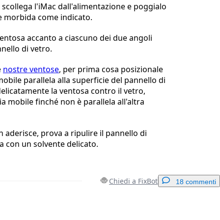
, scollega l'iMac dall'alimentazione e poggialo
e morbida come indicato.
ventosa accanto a ciascuno dei due angoli
nello di vetro.
e
nostre ventose
, per prima cosa posizionale
obile parallela alla superficie del pannello di
elicatamente la ventosa contro il vetro,
ia mobile finché non è parallela all'altra
 aderisce, prova a ripulire il pannello di
a con un solvente delicato.
Chiedi a FixBot
18 commenti
Aggiungi un commento