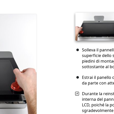
Solleva il pannel
superficie dello 
piedini di montag
sottostante al b
Estrai il panello
da parte con att
Durante la reinst
interna del panne
LCD, poiché la p
sgradevolmente v