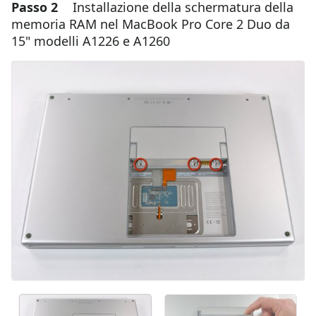
Passo 2
Installazione della schermatura della
Aggiungi un commento
memoria RAM nel MacBook Pro Core 2 Duo da
15" modelli A1226 e A1260
Aggiungi Commento
Annulla
Pubblica commento