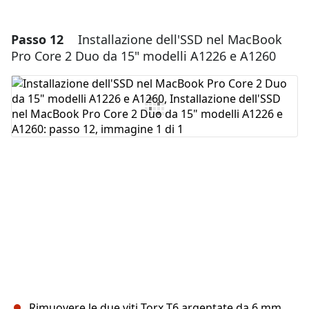
Passo 12
Installazione dell'SSD nel MacBook
Aggiungi un commento
Pro Core 2 Duo da 15" modelli A1226 e A1260
Aggiungi Commento
Annulla
Pubblica commento
Rimuovere le due viti Torx T6 argentate da 6 mm