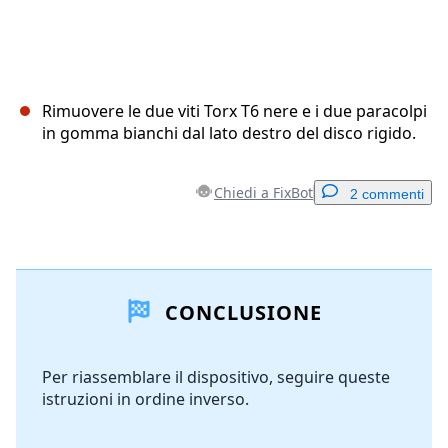
Rimuovere le due viti Torx T6 nere e i due paracolpi
in gomma bianchi dal lato destro del disco rigido.
Chiedi a FixBot
2 commenti
Aggiungi un commento
CONCLUSIONE
Aggiungi Commento
Per riassemblare il dispositivo, seguire queste
istruzioni in ordine inverso.
Annulla
Pubblica commento