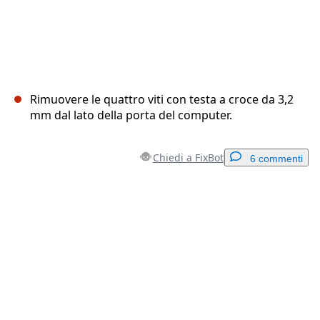
Rimuovere le quattro viti con testa a croce da 3,2
mm dal lato della porta del computer.
Chiedi a FixBot
6 commenti
Aggiungi un commento
Aggiungi Commento
Annulla
Pubblica commento