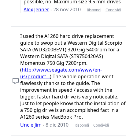
possible, no. Maximum size 9.5 mm drives
Alex Jenner
-
28 nov 2010
Rispondi
Condividi
I used the A1260 hard drive replacement
guide to swop out a Western Digital Scorpio
SATA (WD3200BEVT) 320 Gig 5400rpm for a
Western Digital SATA (ST9750420AS)
Momentus 750 Gig 7200rpm.
(
http://www.seagate.com/www/en-
us/product...
) The whole operation went
flawlessly thanks to the guide. The
improvement in speed / access with the
bigger, faster hard drive is very noticeable.
Just to let people know that the installation of
a 750 gig drive is an accomplished fact in a
A1260 series MacBook Pro.
Uncle Jim
-
8 dic 2010
Rispondi
Condividi