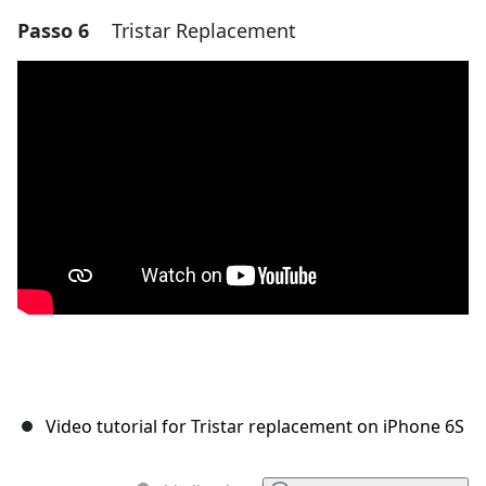
Passo 6
Tristar Replacement
Aggiungi un commento
Aggiungi Commento
Annulla
Pubblica commento
Video tutorial for Tristar replacement on iPhone 6S