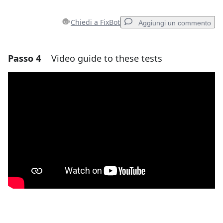
Chiedi a FixBot
Aggiungi un commento
Passo 4
Video guide to these tests
Aggiungi un commento
Aggiungi Commento
Annulla
Pubblica commento