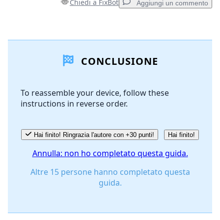
Chiedi a FixBot
Aggiungi un commento
Aggiungi un commento
CONCLUSIONE
Aggiungi Commento
To reassemble your device, follow these
instructions in reverse order.
Annulla
Pubblica commento
Hai finito! Ringrazia l'autore con +30 punti!
Hai finito!
Annulla: non ho completato questa guida.
Altre 15 persone hanno completato questa
guida.