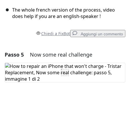
The whole french version of the process, video
does help if you are an english-speaker !
Chiedi a FixBot
Aggiungi un commento
Passo 5
Now some real challenge
Aggiungi un commento
Aggiungi Commento
Annulla
Pubblica commento