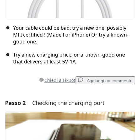
Your cable could be bad, try a new one, possibly
MFI certified ! (Made For iPhone) Or try a known-
good one.
Try a new charging brick, or a known-good one
that delivers at least 5V-1A
Chiedi a FixBot
Aggiungi un commento
Passo 2
Checking the charging port
Aggiungi un commento
Aggiungi Commento