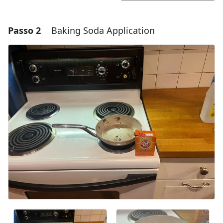
Passo 2
Baking Soda Application
Aggiungi un commento
Aggiungi Commento
Annulla
Pubblica commento