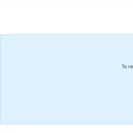
Aggiungi Commento
To re