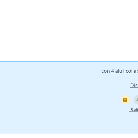
con
4 altri coll
Dis
+5 alt