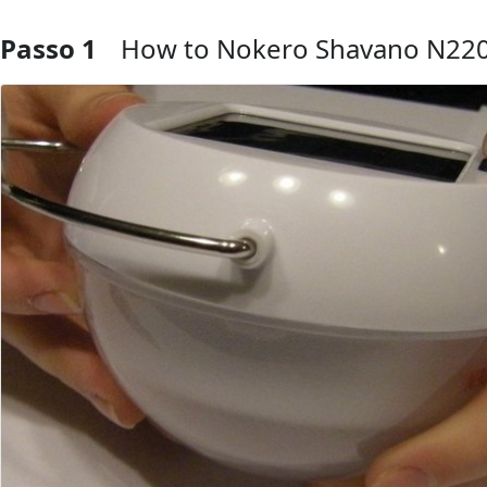
Passo 1
How to Nokero Shavano N220