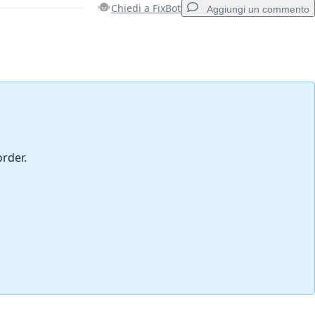
Chiedi a FixBot
Aggiungi un commento
Aggiungi un commento
Annulla
Pubblica commento
order.