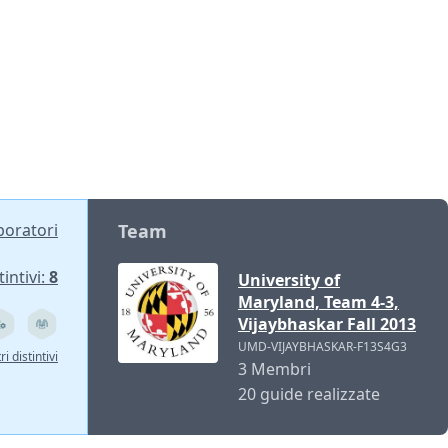
aboratori
Team
tintivi:
8
University of
Maryland, Team 4-3,
Vijaybhaskar Fall 2013
UMD-VIJAYBHASKAR-F13S4G3
ri distintivi
3 Membri
20 guide realizzate