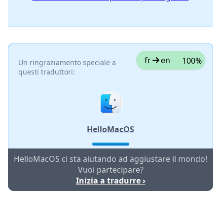
fr
en
100%
Un ringraziamento speciale a
questi traduttori:
HelloMacOS
HelloMacOS ci sta aiutando ad aggiustare il mondo!
Vuoi partecipare?
Inizia a tradurre ›