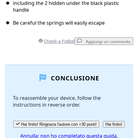
including the 2 hidden under the black plastic
handle
Be careful the springs will easily escape
Chiedi a FixBot
Aggiungi un commento
Aggiungi un commento
CONCLUSIONE
Aggiungi Commento
To reassemble your device, follow the
instructions in reverse order.
Annulla
Pubblica commento
Hai finito! Ringrazia l'autore con +30 punti!
Hai finito!
Annulla: non ho completato questa guida.