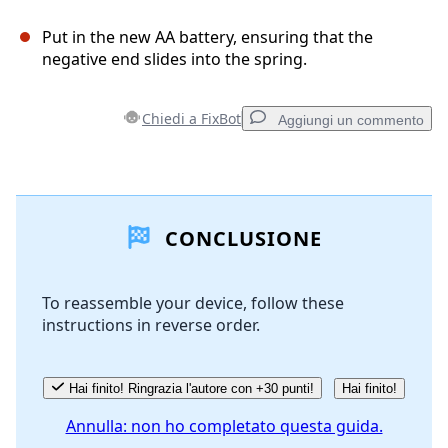
Put in the new AA battery, ensuring that the
negative end slides into the spring.
Chiedi a FixBot
Aggiungi un commento
Aggiungi un commento
CONCLUSIONE
Aggiungi Commento
To reassemble your device, follow these
instructions in reverse order.
Annulla
Pubblica commento
Hai finito! Ringrazia l'autore con +30 punti!
Hai finito!
Annulla: non ho completato questa guida.