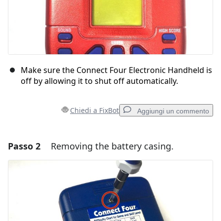
Make sure the Connect Four Electronic Handheld is
off by allowing it to shut off automatically.
Chiedi a FixBot
Aggiungi un commento
Passo 2
Removing the battery casing.
Aggiungi un commento
Aggiungi Commento
Annulla
Pubblica commento