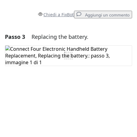
Chiedi a FixBot
Aggiungi un commento
Passo 3
Replacing the battery.
Aggiungi un commento
Aggiungi Commento
Annulla
Pubblica commento