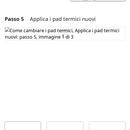
Passo 5
Applica i pad termici nuovi
Aggiungi un commento
Aggiungi Commento
Annulla
Pubblica commento