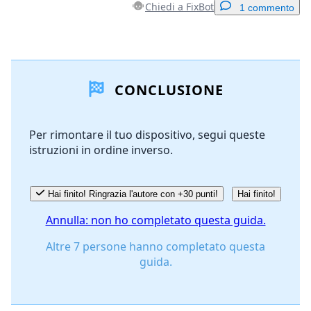
Chiedi a FixBot
1 commento
Aggiungi un commento
CONCLUSIONE
Aggiungi Commento
Per rimontare il tuo dispositivo, segui queste
istruzioni in ordine inverso.
Annulla
Pubblica commento
Hai finito! Ringrazia l'autore con +30 punti!
Hai finito!
Annulla: non ho completato questa guida.
Altre 7 persone hanno completato questa
guida.