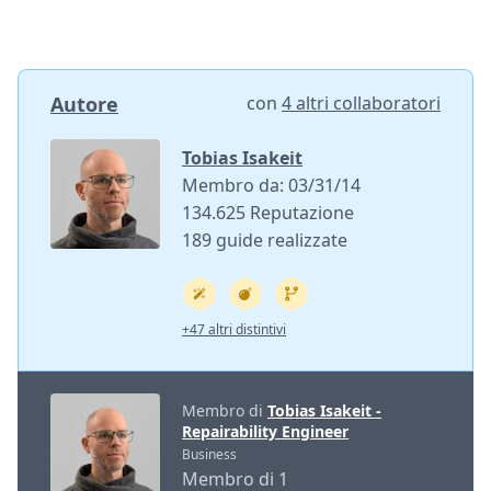
Autore
con
4 altri collaboratori
Tobias Isakeit
Membro da: 03/31/14
134.625 Reputazione
189 guide realizzate
+47 altri distintivi
Membro di
Tobias Isakeit -
Repairability Engineer
Business
Membro di 1