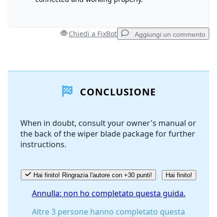
Annulla
Pubblica commento
Chiedi a FixBot
Aggiungi un commento
Aggiungi un commento
CONCLUSIONE
Aggiungi Commento
When in doubt, consult your owner's manual or
the back of the wiper blade package for further
Annulla
Pubblica commento
instructions.
Hai finito! Ringrazia l'autore con +30 punti!
Hai finito!
Annulla: non ho completato questa guida.
Altre 3 persone hanno completato questa