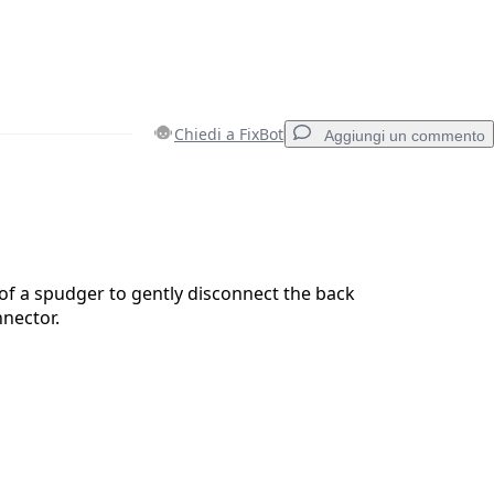
Chiedi a FixBot
Aggiungi un commento
Aggiungi un commento
 of a spudger to gently disconnect the back
nector.
Annulla
Pubblica commento