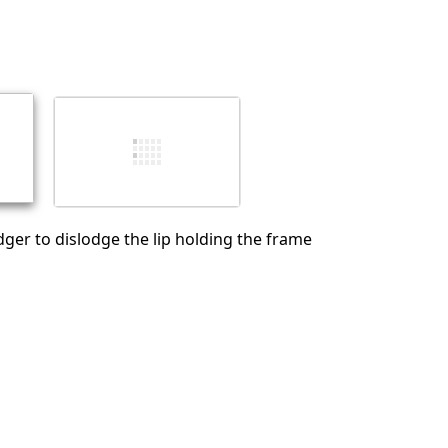
Aggiungi un commento
Annulla
Pubblica commento
ger to dislodge the lip holding the frame