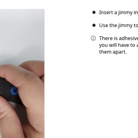
Insert a jimmy i
Use the jimmy to
There is adhesiv
you will have to
them apart.