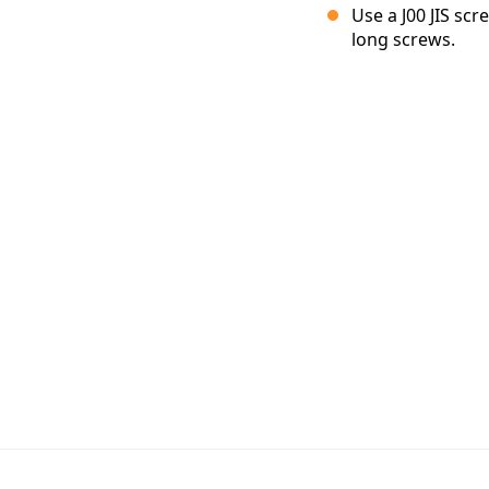
Use a J00 JIS sc
long screws.