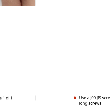
Use a J00 JIS sc
long screws.