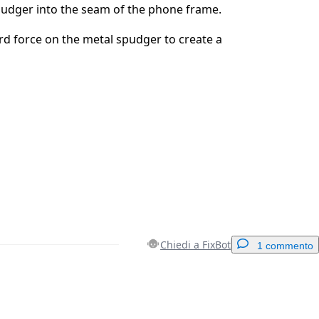
pudger into the seam of the phone frame.
d force on the metal spudger to create a
Chiedi a FixBot
1 commento
Aggiungi un commento