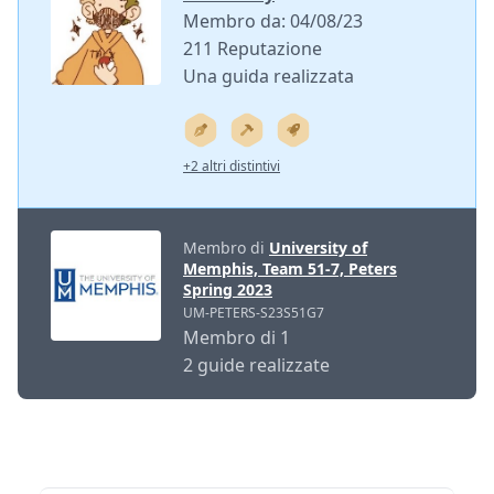
Membro da: 04/08/23
211 Reputazione
Una guida realizzata
+2 altri distintivi
Membro di
University of
Memphis, Team 51-7, Peters
Spring 2023
UM-PETERS-S23S51G7
Membro di 1
2 guide realizzate