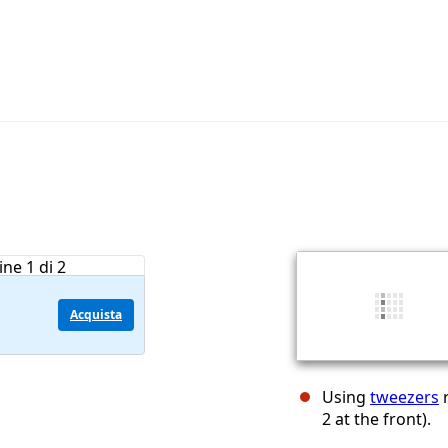
Acquista
Using
tweezers
r
2 at the front).