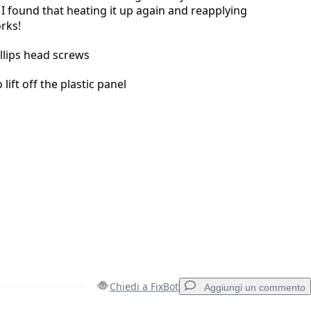
 I found that heating it up again and reapplying
rks!
llips head screws
lift off the plastic panel
Chiedi a FixBot
Aggiungi un commento