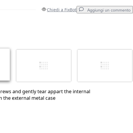
Chiedi a FixBot
Aggiungi un commento
Aggiungi un commento
Annulla
Pubblica commento
rews and gently tear appart the internal
m the external metal case