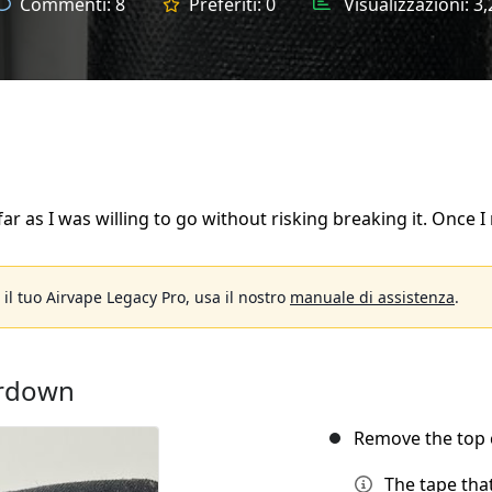
Commenti:
8
Preferiti:
0
Visualizzazioni:
3,
 far as I was willing to go without risking breaking it. Once 
il tuo Airvape Legacy Pro, usa il nostro
manuale di assistenza
.
ardown
Remove the top c
The tape that