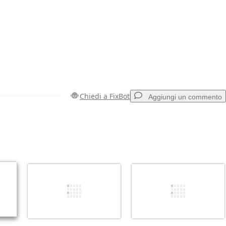
Chiedi a FixBot
Aggiungi un commento
Aggiungi un commento
Annulla
Pubblica commento