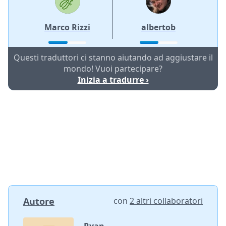
Marco Rizzi
albertob
Questi traduttori ci stanno aiutando ad aggiustare il
mondo! Vuoi partecipare?
Inizia a tradurre ›
Autore
con
2 altri collaboratori
Ryan