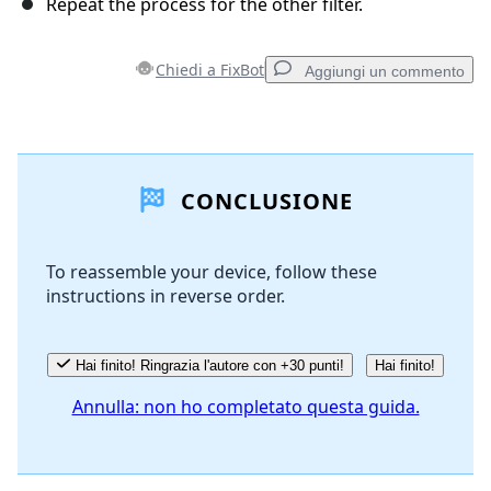
Repeat the process for the other filter.
Chiedi a FixBot
Aggiungi un commento
Aggiungi un commento
CONCLUSIONE
Aggiungi Commento
To reassemble your device, follow these
instructions in reverse order.
Annulla
Pubblica commento
Hai finito! Ringrazia l'autore con +30 punti!
Hai finito!
Annulla: non ho completato questa guida.