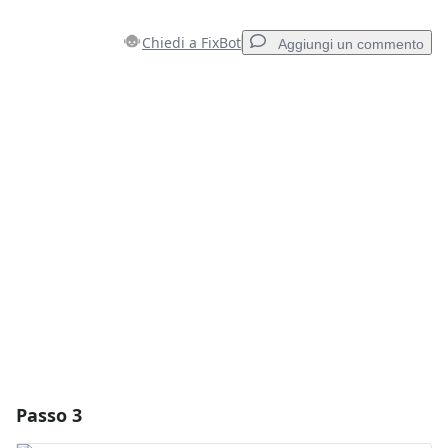
Chiedi a FixBot
Aggiungi un commento
Aggiungi un commento
Aggiungi Commento
Annulla
Pubblica commento
Passo 3