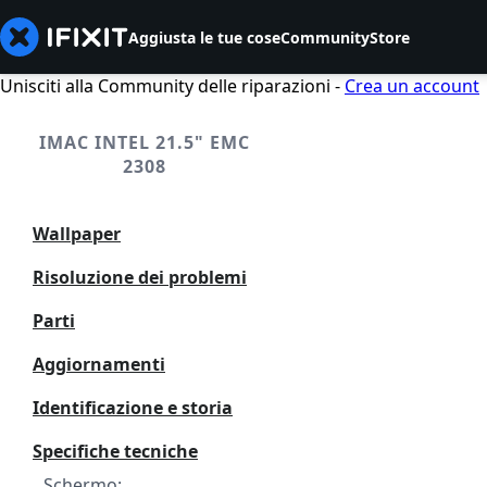
Aggiusta le tue cose
Community
Store
Unisciti alla Community delle riparazioni -
Crea un account
IMAC INTEL 21.5" EMC
2308
Wallpaper
Risoluzione dei problemi
Parti
Aggiornamenti
Identificazione e storia
Specifiche tecniche
Schermo: