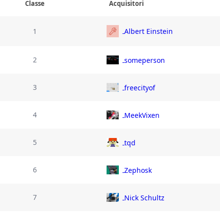
Classe
Acquisitori
1
Albert Einstein
2
someperson
3
freecityof
4
MeekVixen
5
tqd
6
Zephosk
7
Nick Schultz