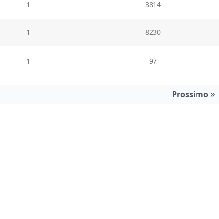
1
3814
1
8230
1
97
»
Prossimo