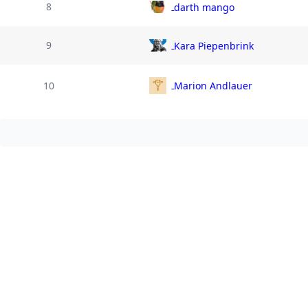
8
darth mango
9
Kara Piepenbrink
10
Marion Andlauer