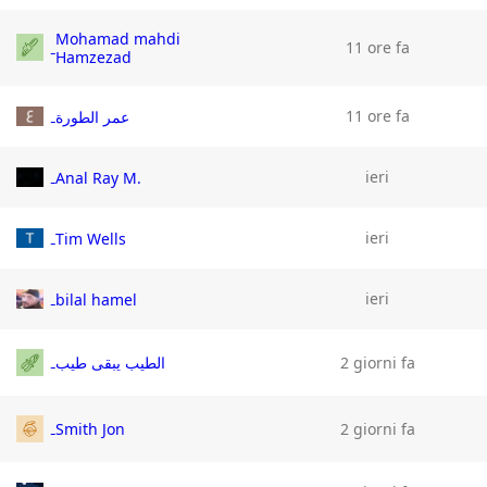
Mohamad mahdi
11 ore fa
Hamzezad
11 ore fa
عمر الطورة
ieri
Anal Ray M.
ieri
Tim Wells
ieri
bilal hamel
الطيب يبقى طيب
2 giorni fa
Smith Jon
2 giorni fa